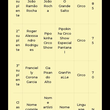
su
João
João
O
8
pl
Ramão
Roch
Grande
Circo
5
en
Rocha
a
Salto
te
Pipokin
2º
Roger
Pipo
ha Circo
su
Alexssa
kinha
Show
7
pl
ndro
Circo
Circo
Especial
5
en
Rodrigu
Show
Pantana
te
es
l
3º
Franciel
Cia
su
ly
Pisan
GranFin
7
pl
Circo
Corona
do
aLLe
0
en
Garcia
Alto
te
Nom
Cl
e
Nome
Lingu
as
artísti
Nome
comple
age
N