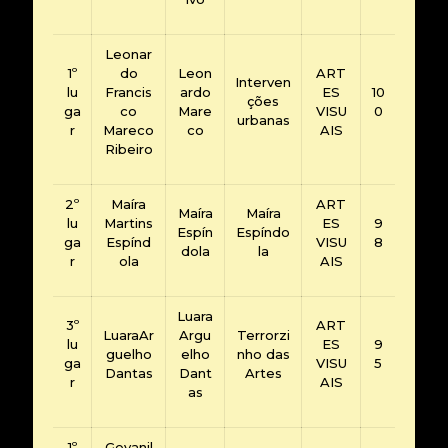
Leonar
1º
do
Leon
ART
Interven
lu
Francis
ardo
ES
10
ções
ga
co
Mare
VISU
0
urbanas
r
Mareco
co
AIS
Ribeiro
2º
Maíra
ART
Maíra
Maíra
lu
Martins
ES
9
Espín
Espíndo
ga
Espínd
VISU
8
dola
la
r
ola
AIS
Luara
3º
ART
LuaraAr
Argu
Terrorzi
lu
ES
9
guelho
elho
nho das
ga
VISU
5
Dantas
Dant
Artes
r
AIS
as
1º
Gevanil