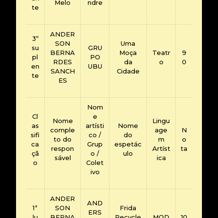
Melo
ndre
te
ANDER
3º
SON
Uma
su
GRU
BERNA
Moça
Teatr
9
pl
PO
RDES
da
o
0
en
UBU
SANCH
Cidade
te
ES
Nom
Cl
e
Nome
Lingu
as
artísti
Nome
comple
age
N
sifi
co /
do
to do
m
o
ca
Grup
espetác
respon
Artíst
ta
çã
o /
ulo
sável
ica
o
Colet
ivo
ANDER
AND
1ª
SON
Frida
ERS
lu
BERNA
Recycle
MOD
10