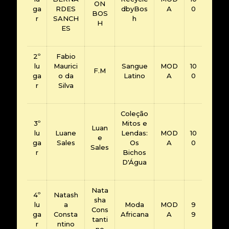
ON
ga
RDES
dbyBos
A
0
BOS
r
SANCH
h
H
ES
2º
Fabio
lu
Maurici
Sangue
MOD
10
F.M
ga
o da
Latino
A
0
r
Silva
Coleção
3º
Mitos e
Luan
lu
Luane
Lendas:
MOD
10
e
ga
Sales
Os
A
0
Sales
r
Bichos
D'Água
Nata
4º
Natash
sha
lu
a
Moda
MOD
9
Cons
ga
Consta
Africana
A
9
tanti
r
ntino
no