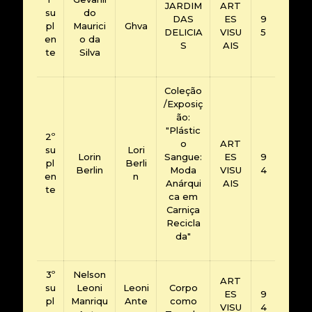
JARDIM
ART
su
do
DAS
ES
9
pl
Maurici
Ghva
DELICIA
VISU
5
en
o da
S
AIS
te
Silva
Coleção
/Exposiç
ão:
"Plástic
2º
o
ART
su
Lori
Lorin
Sangue:
ES
9
pl
Berli
Berlin
Moda
VISU
4
en
n
Anárqui
AIS
te
ca em
Carniça
Recicla
da"
3º
Nelson
ART
su
Leoni
Leoni
Corpo
ES
9
pl
Manriqu
Ante
como
VISU
4