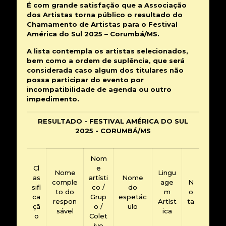
É com grande satisfação que a Associação
dos Artistas torna público o resultado do
Chamamento de Artistas para o Festival
América do Sul 2025 – Corumbá/MS.
A lista contempla os artistas selecionados,
bem como a ordem de suplência, que será
considerada caso algum dos titulares não
possa participar do evento por
incompatibilidade de agenda ou outro
impedimento.
RESULTADO - FESTIVAL AMÉRICA DO SUL
2025 - CORUMBÁ/MS
Nom
Cl
e
Nome
Lingu
as
artísti
Nome
comple
age
N
sifi
co /
do
to do
m
o
ca
Grup
espetác
respon
Artíst
ta
çã
o /
ulo
sável
ica
o
Colet
ivo