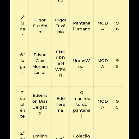
5º
Higor
Higor
lu
Pantana
MOD
9
Euzébi
Euzé
ga
l Urbano
A
6
o
bio
r
FNK
6º
Edson
URB
lu
Clair
UrbanW
MOD
9
AN
ga
Moreira
ear
A
5
WEA
r
Júnior
R
1º
O
Edenils
su
Ede
manifes
on Dias
MOD
9
pl
Tere
to do
Delgad
A
5
en
na
pantana
o
te
l
2º
Emilinh
Coleção
su
Emíli