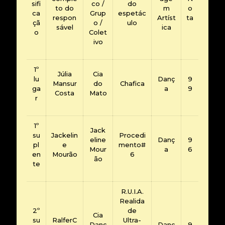
sifi
co /
do
to do
m
o
ca
Grup
espetác
respon
Artíst
ta
çã
o /
ulo
sável
ica
o
Colet
ivo
1º
Júlia
Cia
lu
Danç
9
Mansur
do
Chafica
ga
a
9
Costa
Mato
r
1º
Jack
su
Jackelin
Procedi
eline
Danç
9
pl
e
mento#
Mour
a
6
en
Mourão
6
ão
te
R.U.I.A.
Realida
2º
de
Cia
su
RalferC
Ultra-
Danç
Danç
9