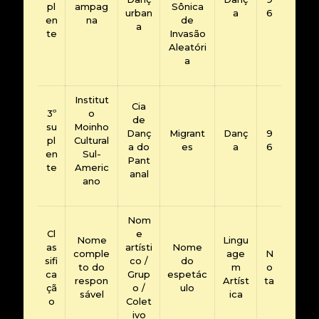
pl
ampag
Sônica
urban
a
6
en
na
de
a
te
Invasão
Aleatóri
a
Institut
Cia
3º
o
de
su
Moinho
Danç
Migrant
Danç
9
pl
Cultural
a do
es
a
6
en
Sul-
Pant
te
Americ
anal
ano
Nom
Cl
e
Nome
Lingu
as
artísti
Nome
comple
age
N
sifi
co /
do
to do
m
o
ca
Grup
espetác
respon
Artíst
ta
çã
o /
ulo
sável
ica
o
Colet
ivo