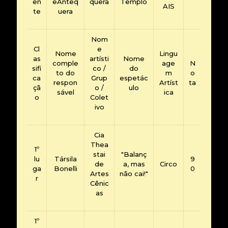
en
eAnteq
quera
Templo
AIS
te
uera
Nom
Cl
e
Nome
Lingu
as
artísti
Nome
comple
age
N
sifi
co /
do
to do
m
o
ca
Grup
espetác
respon
Artíst
ta
çã
o /
ulo
sável
ica
o
Colet
ivo
Cia
Thea
1º
stai
"Balanç
lu
Társila
9
de
a, mas
Circo
ga
Bonelli
0
Artes
não cai!"
r
Cênic
as
1º