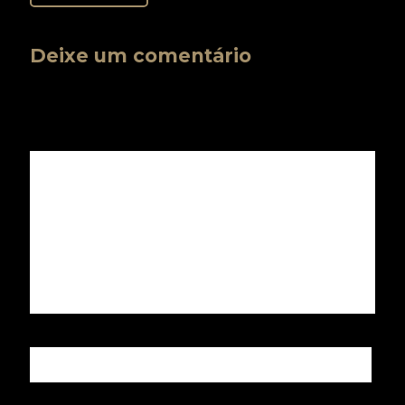
Deixe um comentário
O seu endereço de e-mail não será publicado.
Campos
obrigatórios são marcados com
*
Comentário
*
Nome
*
E-mail
*