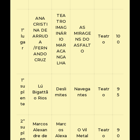
TEA
ANA
TRO
CRISTI
IMAG
AS
1º
NA DE
INÁR
MIRAGE
lu
ARRUD
Teatr
10
IO
NS DO
ga
A
o
0
MAR
ASFALT
r
/FERN
ACA
O
ANDO
NGA
CRUZ
LHA
1º
su
Lú
Desli
Navega
Teatr
9
pl
Bigattã
mites
ntes
o
5
en
o Rios
te
2º
Marcos
Marc
su
Alexan
os
O Vil
Teatr
9
pl
dre de
Alexa
Metal
o
0
en