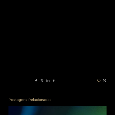
Edenils
O
1º
on
manife
Ede
suplen
Dias
sto do
MODA
95
Terena
te
Delga
pantan
do
al
Coleçã
Emilinh
o
2º
a
Emília
Retalh
suplen
MODA
95
Cordei
Leal
os que
te
ro Leal
veste
m
Compartilhar
16
Postagens Relacionadas