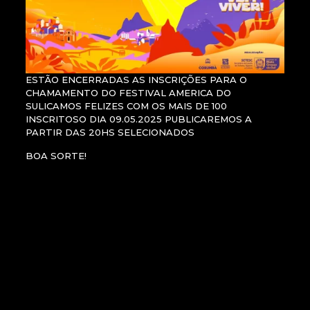
ESTÃO ENCERRADAS AS INSCRIÇÕES PARA O
CHAMAMENTO DO FESTIVAL AMERICA DO
SULICAMOS FELIZES COM OS MAIS DE 100
INSCRITOSO DIA 09.05.2025 PUBLICAREMOS A
PARTIR DAS 20HS SELECIONADOS
BOA SORTE!
RESULTADO – FESTIVAL AMÉRICA DO SUL 2025 –
CORUMBÁ/MS
Nome
Nome
artístic
Nome
Lingua
compl
o /
Classifi
do
gem
eto do
Grupo
Nota
cação
espetá
Artístic
respon
/
culo
a
sável
Coletiv
o