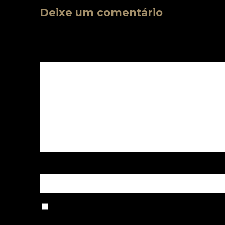
Deixe um comentário
O seu endereço de e-mail não será publicado
Comentário
*
Nome
*
Salvar meus dados neste navegador para 