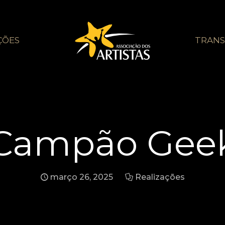
ÇÕES
TRANS
Campão Gee
março 26, 2025
Realizações