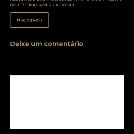
DO FESTIVAL AMERICA DO SUL
Saiba Mais
Deixe um comentário
O seu endereço de e-mail não será publicado.
Campos
obrigatórios são marcados com
*
Comentário
*